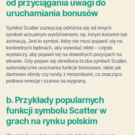
od przyciągania uwagi do
uruchamiania bonusów
Symbol Scatter zazwyczaj odróżnia się od innych
symboli wizualnym wyróżnieniem, np. innym kolorem lub
animacją. Jest to symbol, który nie musi pojawić się na
konkretnych bębnach, aby wywołać efekt – często
wystarczy, aby pojawił się na dowolnych pozycjach na
ekranie. Gdy pojawi się określona liczba symboli Scatter,
automatycznie uruchamia funkcje bonusowe, takie jak
darmowe obroty czy rundy z mnożnikami, co znacząco
podnosi emocje i szanse na wygraną.
b. Przykłady popularnych
funkcji symbolu Scatter w
grach na rynku polskim