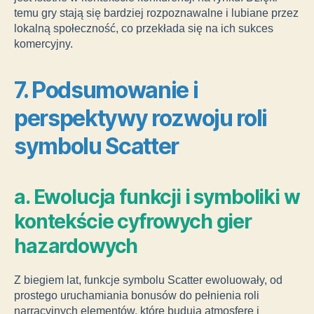
temu gry stają się bardziej rozpoznawalne i lubiane przez
lokalną społeczność, co przekłada się na ich sukces
komercyjny.
7. Podsumowanie i
perspektywy rozwoju roli
symbolu Scatter
a. Ewolucja funkcji i symboliki w
kontekście cyfrowych gier
hazardowych
Z biegiem lat, funkcje symbolu Scatter ewoluowały, od
prostego uruchamiania bonusów do pełnienia roli
narracyjnych elementów, które budują atmosferę i