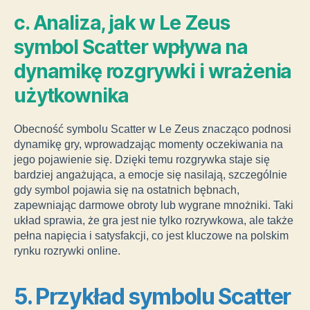
c. Analiza, jak w Le Zeus
symbol Scatter wpływa na
dynamikę rozgrywki i wrażenia
użytkownika
Obecność symbolu Scatter w Le Zeus znacząco podnosi
dynamikę gry, wprowadzając momenty oczekiwania na
jego pojawienie się. Dzięki temu rozgrywka staje się
bardziej angażująca, a emocje się nasilają, szczególnie
gdy symbol pojawia się na ostatnich bębnach,
zapewniając darmowe obroty lub wygrane mnożniki. Taki
układ sprawia, że gra jest nie tylko rozrywkowa, ale także
pełna napięcia i satysfakcji, co jest kluczowe na polskim
rynku rozrywki online.
5. Przykład symbolu Scatter