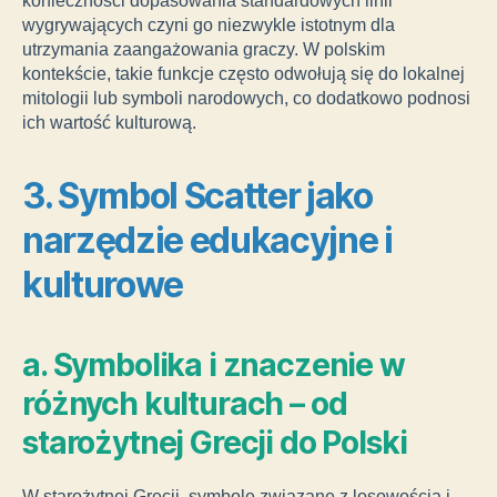
konieczności dopasowania standardowych linii
wygrywających czyni go niezwykle istotnym dla
utrzymania zaangażowania graczy. W polskim
kontekście, takie funkcje często odwołują się do lokalnej
mitologii lub symboli narodowych, co dodatkowo podnosi
ich wartość kulturową.
3. Symbol Scatter jako
narzędzie edukacyjne i
kulturowe
a. Symbolika i znaczenie w
różnych kulturach – od
starożytnej Grecji do Polski
W starożytnej Grecji, symbole związane z losowością i