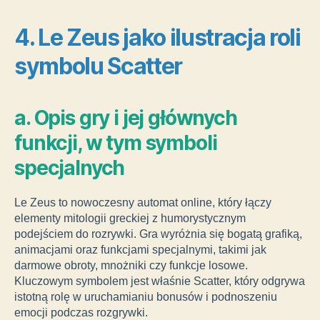
4. Le Zeus jako ilustracja roli
symbolu Scatter
a. Opis gry i jej głównych
funkcji, w tym symboli
specjalnych
Le Zeus to nowoczesny automat online, który łączy
elementy mitologii greckiej z humorystycznym
podejściem do rozrywki. Gra wyróżnia się bogatą grafiką,
animacjami oraz funkcjami specjalnymi, takimi jak
darmowe obroty, mnożniki czy funkcje losowe.
Kluczowym symbolem jest właśnie Scatter, który odgrywa
istotną rolę w uruchamianiu bonusów i podnoszeniu
emocji podczas rozgrywki.