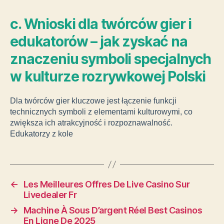
c. Wnioski dla twórców gier i
edukatorów – jak zyskać na
znaczeniu symboli specjalnych
w kulturze rozrywkowej Polski
Dla twórców gier kluczowe jest łączenie funkcji
technicznych symboli z elementami kulturowymi, co
zwiększa ich atrakcyjność i rozpoznawalność.
Edukatorzy z kole
←
Les Meilleures Offres De Live Casino Sur
Livedealer Fr
→
Machine À Sous D’argent Réel Best Casinos
En Ligne De 2025