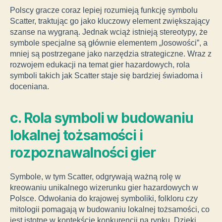
Polscy gracze coraz lepiej rozumieją funkcję symbolu
Scatter, traktując go jako kluczowy element zwiększający
szanse na wygraną. Jednak wciąż istnieją stereotypy, że
symbole specjalne są głównie elementem „losowości”, a
mniej są postrzegane jako narzędzia strategiczne. Wraz z
rozwojem edukacji na temat gier hazardowych, rola
symboli takich jak Scatter staje się bardziej świadoma i
doceniana.
c. Rola symboli w budowaniu
lokalnej tożsamości i
rozpoznawalności gier
Symbole, w tym Scatter, odgrywają ważną rolę w
kreowaniu unikalnego wizerunku gier hazardowych w
Polsce. Odwołania do krajowej symboliki, folkloru czy
mitologii pomagają w budowaniu lokalnej tożsamości, co
jest istotne w kontekście konkurencji na rynku. Dzięki