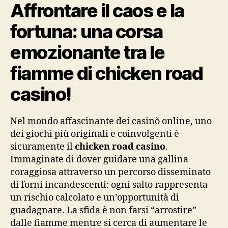
Affrontare il caos e la
fortuna: una corsa
emozionante tra le
fiamme di chicken road
casino!
Nel mondo affascinante dei casinò online, uno
dei giochi più originali e coinvolgenti è
sicuramente il
chicken road casino
.
Immaginate di dover guidare una gallina
coraggiosa attraverso un percorso disseminato
di forni incandescenti: ogni salto rappresenta
un rischio calcolato e un’opportunità di
guadagnare. La sfida è non farsi “arrostire”
dalle fiamme mentre si cerca di aumentare le