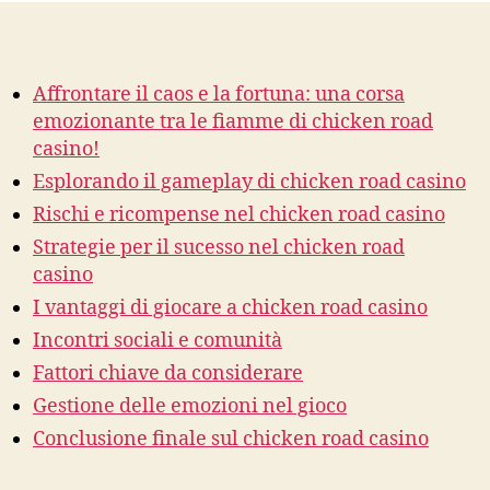
Affrontare il caos e la fortuna: una corsa
emozionante tra le fiamme di chicken road
casino!
Esplorando il gameplay di chicken road casino
Rischi e ricompense nel chicken road casino
Strategie per il sucesso nel chicken road
casino
I vantaggi di giocare a chicken road casino
Incontri sociali e comunità
Fattori chiave da considerare
Gestione delle emozioni nel gioco
Conclusione finale sul chicken road casino