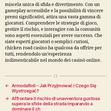
miscela unica di sfida e divertimento. Con un
gameplay accessibile e la possibilità di vincere
premi significativi, attira una vasta gamma di
giocatori. Comprendere le strategie di gioco,
gestire il rischio, e interagire con la comunità
sono aspetti essenziali per avere successo. Che
siate esperti giocatori o semplici curiosi,
chicken road casino ha qualcosa da offrire per
tutti, rendendolo un’esperienza
indimenticabile nel mondo dei casinò online.
←
Armodafinil – Jak Przyjmować i Czego Się
Wystrzegać?
→
Affrontare il rischio di unavventura gustosa
supera le sfide della strada imparando a
dominare il ch