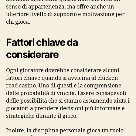
senso di appartenenza, ma offre anche un
ulteriore livello di supporto e motivazione per
chi gioca.
Fattori chiave da
considerare
Ogni giocatore dovrebbe considerare alcuni
fattori chiave quando si avvicina al chicken
road casino. Uno di questi è la comprensione
delle probabilità di vincita. Essere consapevoli
delle possibilità che si stanno assumendo aiuta i
giocatori a prendere decisioni più informate e
strategiche durante il gioco.
Inoltre, la disciplina personale gioca un ruolo