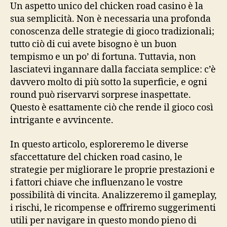
Un aspetto unico del chicken road casino è la
sua semplicità. Non è necessaria una profonda
conoscenza delle strategie di gioco tradizionali;
tutto ciò di cui avete bisogno è un buon
tempismo e un po’ di fortuna. Tuttavia, non
lasciatevi ingannare dalla facciata semplice: c’è
davvero molto di più sotto la superficie, e ogni
round può riservarvi sorprese inaspettate.
Questo è esattamente ciò che rende il gioco così
intrigante e avvincente.
In questo articolo, esploreremo le diverse
sfaccettature del chicken road casino, le
strategie per migliorare le proprie prestazioni e
i fattori chiave che influenzano le vostre
possibilità di vincita. Analizzeremo il gameplay,
i rischi, le ricompense e offriremo suggerimenti
utili per navigare in questo mondo pieno di