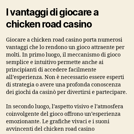
I vantaggi di giocare a
chicken road casino
Giocare a chicken road casino porta numerosi
vantaggi che lo rendono un gioco attraente per
molti. In primo luogo, il meccanismo di gioco
semplice e intuitivo permette anche ai
principianti di accedere facilmente
all’esperienza. Non è necessario essere esperti
di strategia o avere una profonda conoscenza
dei giochi da casinò per divertirsi e partecipare.
In secondo luogo, l’aspetto visivo e l’atmosfera
coinvolgente del gioco offrono un’esperienza
emozionante. Le grafiche vivaci e i suoni
avvincenti del chicken road casino