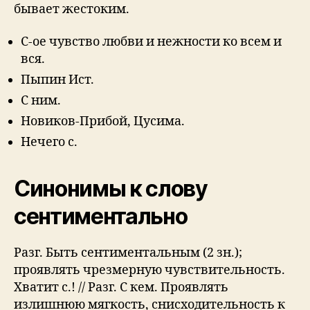
бывает жестоким.
С-ое чувство любви и нежности ко всем и
вся.
Пыпин Ист.
С ним.
Новиков-Прибой, Цусима.
Нечего с.
Синонимы к слову
сентиментально
Разг. Быть сентиментальным (2 зн.);
проявлять чрезмерную чувствительность.
Хватит с.! // Разг. С кем. Проявлять
излишнюю мягкость, снисходительность к